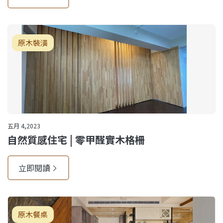
原木裝潢
五月 4,2023
自然質感住宅 | 零甲醛實木格柵
立即閱讀
原木餐桌