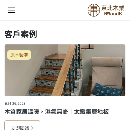
客戶案例
原木裝潢
五月 26,2023
木質家居溫暖，濕氣無憂｜太鐵集層地板
立即閱讀