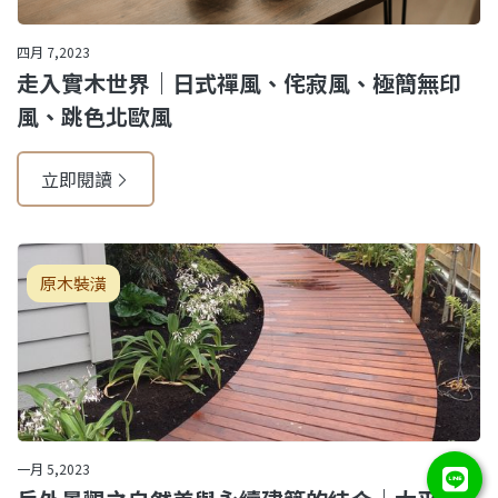
四月 7,2023
走入實木世界｜日式禪風、侘寂風、極簡無印
風、跳色北歐風
立即閱讀
原木裝潢
一月 5,2023